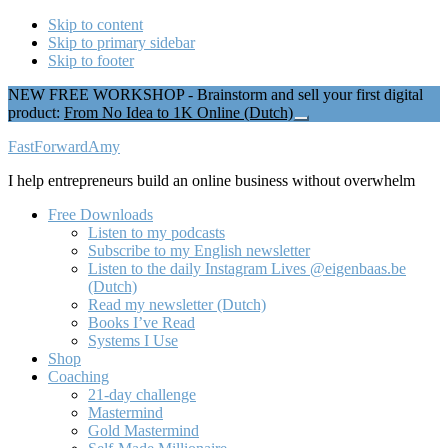
Skip to content
Skip to primary sidebar
Skip to footer
NEW FREE WORKSHOP - Brainstorm and sell your first digital
product:
From No Idea to 1K Online (Dutch)
Close
Top
Additional
FastForwardAmy
Banner
menu
I help entrepreneurs build an online business without overwhelm
Free Downloads
Listen to my podcasts
Subscribe to my English newsletter
Listen to the daily Instagram Lives @eigenbaas.be
(Dutch)
Read my newsletter (Dutch)
Books I’ve Read
Systems I Use
Shop
Coaching
21-day challenge
Mastermind
Gold Mastermind