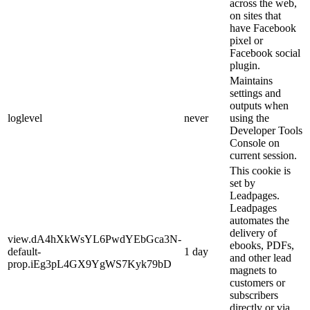
across the web,
on sites that
have Facebook
pixel or
Facebook social
plugin.
Maintains
settings and
outputs when
loglevel
never
using the
Developer Tools
Console on
current session.
This cookie is
set by
Leadpages.
Leadpages
automates the
delivery of
view.dA4hXkWsYL6PwdYEbGca3N-
ebooks, PDFs,
default-
1 day
and other lead
prop.iEg3pL4GX9YgWS7Kyk79bD
magnets to
customers or
subscribers
directly or via