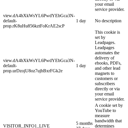
your email
service provider.
view.dA4hXkWsYL6PwdYEbGca3N-
default-
1 day
No description
prop.rK8uHu856kztFoKrAE2scP
This cookie is
set by
Leadpages.
Leadpages
automates the
delivery of
view.dA4hXkWsYL6PwdYEbGca3N-
ebooks, PDFs,
default-
1 day
and other lead
prop.urDzojU8oz7ujbBxrFGk2e
magnets to
customers or
subscribers
directly or via
your email
service provider.
A cookie set by
YouTube to
measure
bandwidth that
5 months
VISITOR_INFO1_LIVE
determines