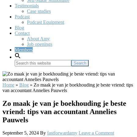
Self-Made Millionaire
Testimonials
Case studies
Podcast
Podcast Equipment
Blog
Contact
About Amy
Job openings
Members
Search
this
website
Home
»
Blog
»
Zo maak je van je boekhouding je beste vriend: tips
van accountant Annelies Pauwels
Zo maak je van je boekhouding je beste
vriend: tips van accountant Annelies
Pauwels
September 5, 2024
By
fastforwardamy
Leave a Comment