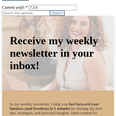
Current ye@r
*
Primary
Search
this
Sidebar
website
Receive my weekly
newsletter in your
inbox!
In my weekly newsletter, I help you
fast forward your
business (and freedom) in 5 minutes
by sharing my best
tips, strategies, and personal insights. latest content by